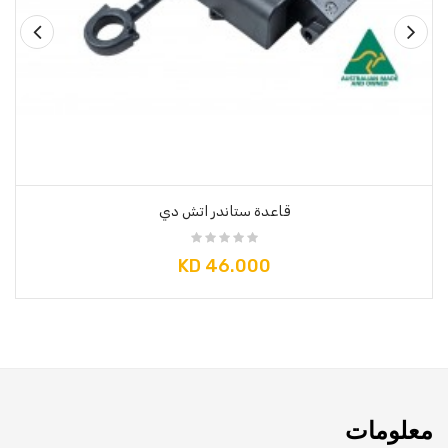
قاعدة ستاندر اتش دي
KD 46.000
×
So Extra Slider: لا يوجد عنصر للعرض!
معلومات