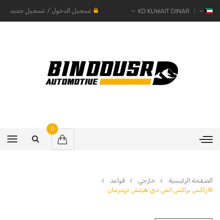
تسجيل الدخول
/
تسجيل جديد
KD KUWAIT DINAR
0
الصفحة الرئيسية
خارجي
قواعد
III راكس براكس اتش دي هيتش تريدزمان