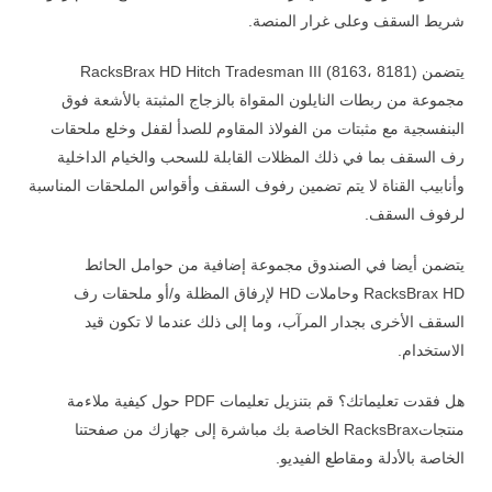
شريط السقف وعلى غرار المنصة.
يتضمن RacksBrax HD Hitch Tradesman III (8163، 8181)
مجموعة من ربطات النايلون المقواة بالزجاج المثبتة بالأشعة فوق
البنفسجية مع مثبتات من الفولاذ المقاوم للصدأ لقفل وخلع ملحقات
رف السقف بما في ذلك المظلات القابلة للسحب والخيام الداخلية
وأنابيب القناة لا يتم تضمين رفوف السقف وأقواس الملحقات المناسبة
لرفوف السقف.
يتضمن أيضا في الصندوق مجموعة إضافية من حوامل الحائط
RacksBrax HD وحاملات HD لإرفاق المظلة و/أو ملحقات رف
السقف الأخرى بجدار المرآب، وما إلى ذلك عندما لا تكون قيد
الاستخدام.
هل فقدت تعليماتك؟ قم بتنزيل تعليمات PDF حول كيفية ملاءمة
منتجاتRacksBrax الخاصة بك مباشرة إلى جهازك من صفحتنا
الخاصة بالأدلة ومقاطع الفيديو.