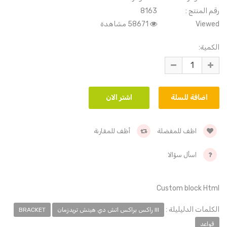
رقم المنتج :
8163
Viewed
58671 مشاهدة
الكمية:
اظف للمفضلة
أظف للمقارنة
اسأل سؤالا
Custom block Html
الكلمات الدليليلة :
III راكس براكس اتش دي هيتش تريدزمان
BRACKET
قواعد