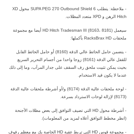
- ملاحظة: يتطلب SUPA PEG 270 Outbound Shield 6 محول XD
Hitch الرهن و XPD متعدد المظلات.
سيعمل HD Hitch Tradesman III (8163، 8181) أيضا مع مجموعة
ملحقات RacksBrax HD بأكملها:
- يتضمن حامل الحائط عالي الدقة (8160) أو حامل الحائط القابل
للقفل عالي الدقة (8161) زوجا واحدا من أجسام التحرير السريع
بحيث يمكن تثبيت ملحق رف السقف على جدار المرآب، وما إلى ذلك
عندما لا يكون قيد الاستخدام.
- لوحة ملحقات عالية الدقة (8174) و/أو أشرطة ملحقات عالية الدقة
(8173) لإزالة لوحات الاسترداد بسرعة.
- أشرطة محول HD التي تضيف التوافق إلى بعض مظلات الأجنحة
(انظر مخطط التوافق أعلاه لمزيد من المعلومات).
- مجموعة قوس HD التي تربط عقبة HD الخاصة بك مع معظم رفوف