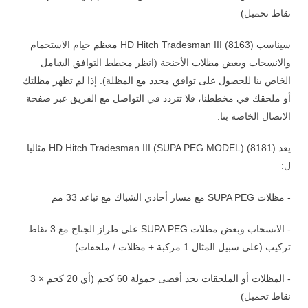
نقاط تحميل)
سيناسب HD Hitch Tradesman III (8163) معظم خيام الاستحمام
والانسحاب وبعض مظلات الأجنحة (انظر مخطط التوافق الشامل
الخاص بنا للحصول على توافق محدد مع المظلة). إذا لم تظهر مظلتك
أو ملحقك في مخططنا، فلا تتردد في التواصل مع الفريق عبر صفحة
الاتصال الخاصة بنا.
يعد HD Hitch Tradesman III (SUPA PEG MODEL) (8181) مثاليا
ل:
- مظلات SUPA PEG مع مسار أحادي الشباك مع تباعد 33 مم
- الانسحاب وبعض مظلات SUPA PEG على طراز الجناح مع 3 نقاط
تركيب (على سبيل المثال 1 مركبة + مظلات / ملحقات)
- المظلات أو الملحقات بحد أقصى حمولة 60 كجم (أي 20 كجم × 3
نقاط تحميل)