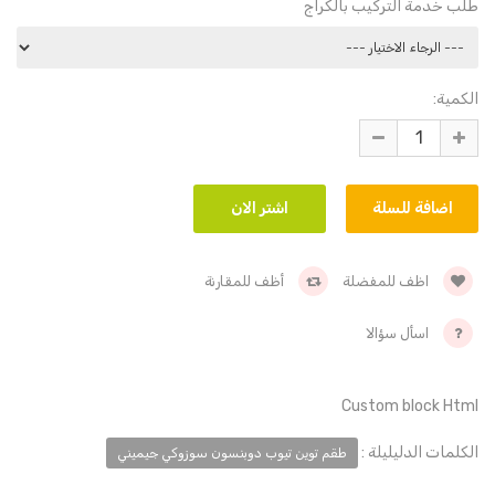
طلب خدمة التركيب بالكراج
الكمية:
اظف للمفضلة
أظف للمقارنة
اسأل سؤالا
Custom block Html
الكلمات الدليليلة :
طقم توين تيوب دوبنسون سوزوكي جيميني