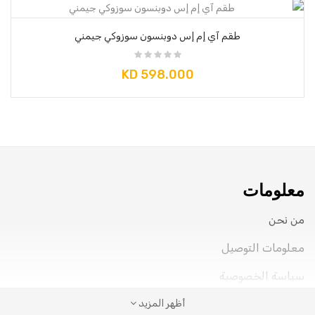
طقم آي إم إس دوبنسون سوزوكي جيمني
KD 598.000
×
So Extra Slider: لا يوجد عنصر للعرض!
معلومات
من نحن
معلومات التوصيل
سياسة الخصوصية
شروط الخدمة
أظهر المزيد