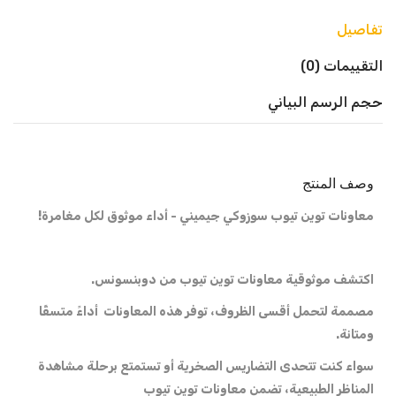
تفاصيل
التقييمات (0)
حجم الرسم البياني
وصف المنتج
معاونات توين تيوب
سوزوكي جيميني
- أداء موثوق لكل مغامرة!
اكتشف موثوقية معاونات توين تيوب من دوبنسونس.
مصممة لتحمل أقسى الظروف، توفر هذه المعاونات أداءً متسقًا
ومتانة.
سواء كنت تتحدى التضاريس الصخرية أو تستمتع برحلة مشاهدة
المناظر الطبيعية، تضمن معاونات توين تيوب